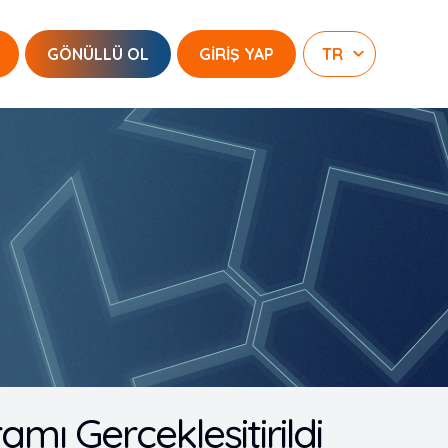
GÖNÜLLÜ OL
GİRİŞ YAP
mı Gerçekleşitirildi