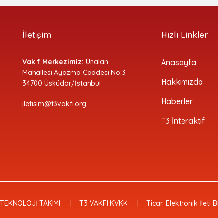
İletişim
Hızlı Linkler
Vakıf Merkezimiz:
Ünalan
Anasayfa
Mahallesi Ayazma Caddesi No:3
Hakkımızda
34700 Üsküdar/İstanbul
Haberler
iletisim@t3vakfi.org
T3 İnteraktif
 TEKNOLOJİ TAKIMI
T3 VAKFI KVKK
Ticari Elektronik İleti 