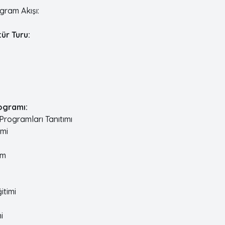
ogram Akışı:
tür Turu:
ogramı:
 Programları Tanıtımı
imi
im
itimi
i