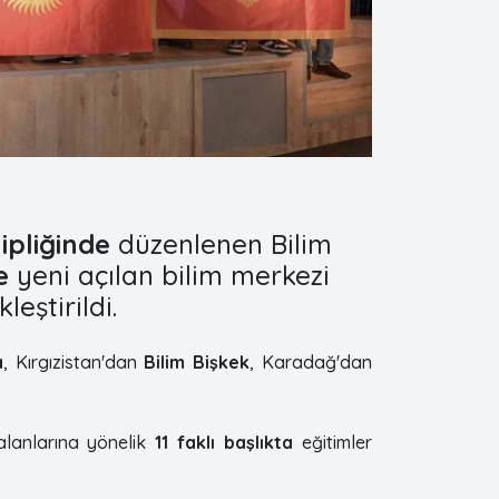
ipliğinde
düzenlenen Bilim
e
yeni açılan bilim merkezi
eştirildi.
a
, Kırgızistan'dan
Bilim Bişkek
, Karadağ'dan
 alanlarına yönelik
11 faklı başlıkta
eğitimler