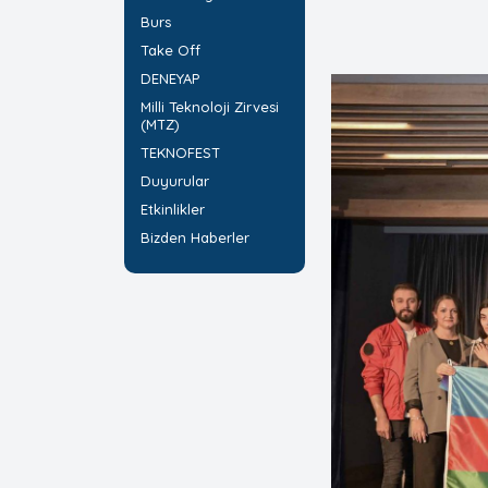
Burs
Take Off
DENEYAP
Milli Teknoloji Zirvesi
(MTZ)
TEKNOFEST
Duyurular
Etkinlikler
Bizden Haberler