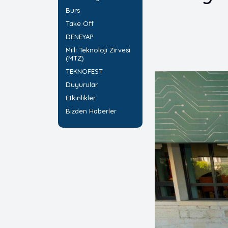
Burs
Take Off
DENEYAP
Milli Teknoloji Zirvesi
(MTZ)
TEKNOFEST
Duyurular
Etkinlikler
Bizden Haberler