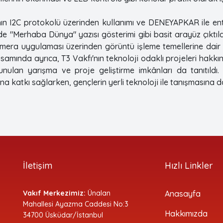
n I2C protokolü üzerinden kullanımı ve DENEYAPKAR ile entegre
e "Merhaba Dünya" yazısı gösterimi gibi basit arayüz çıktı
era uygulaması üzerinden görüntü işleme temellerine dair k
samında ayrıca, T3 Vakfı'nın teknoloji odaklı projeleri hakk
unulan yarışma ve proje geliştirme imkânları da tanıtıldı.
ına katkı sağlarken, gençlerin yerli teknoloji ile tanışmasına 
İletişim
Hızlı Linkler
Vakıf Merkezimiz:
Ünalan
Anasayfa
Mahallesi Ayazma Caddesi No:3
Hakkımızda
34700 Üsküdar/İstanbul