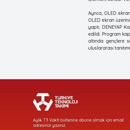
Ayrıca, OLED ekranı
OLED ekran üzerind
yaptı. DENEYAP Kam
edildi. Program kap
altında gençlere s
uluslararası tanıtım
Aylık T3 Vakfı bültenine abone olmak için email
adresinizi yazınız.