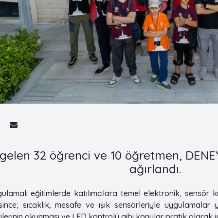
 gelen 32 öğrenci ve 10 öğretmen, DEN
ağırlandı.
gulamalı eğitimlerde katılımcılara temel elektronik, sensör k
resince; sıcaklık, mesafe ve ışık sensörleriyle uygulamalar
rilerinin okunması ve LED kontrolü gibi konular pratik olarak iş