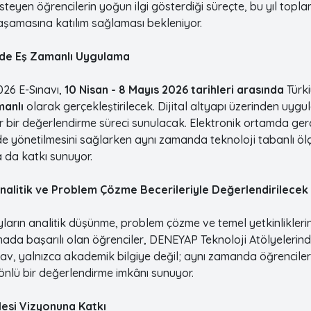
isteyen öğrencilerin yoğun ilgi gösterdiği süreçte, bu yıl topl
aşamasına katılım sağlaması bekleniyor.
ezde Eş Zamanlı Uygulama
26 E-Sınavı,
10 Nisan - 8 Mayıs 2026 tarihleri arasında
Türk
manlı
olarak gerçekleştirilecek. Dijital altyapı üzerinden uy
lir bir değerlendirme süreci sunulacak. Elektronik ortamda ger
ilde yönetilmesini sağlarken aynı zamanda teknoloji tabanlı ö
a da katkı sunuyor.
nalitik ve Problem Çözme Becerileriyle Değerlendirilecek
yların analitik düşünme, problem çözme ve temel yetkinlikleri
mada başarılı olan öğrenciler, DENEYAP Teknoloji Atölyeleri
nav, yalnızca akademik bilgiye değil; aynı zamanda öğrenciler
nlü bir değerlendirme imkânı sunuyor.
mlesi Vizyonuna Katkı