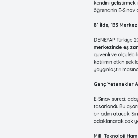
kendini geliştirmek 
öğrencinin E-Sınav 
81 İlde, 133 Merk
DENEYAP Türkiye 20
merkezinde eş za
güvenli ve ölçülebi
katılımın etkin şek
yaygınlaştırılmasın
Genç Yetenekler A
E-Sınav süreci; ada
tasarlandı. Bu aşa
bir adım atacak. Sı
odaklanarak çok yö
Milli Teknoloji Ha