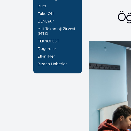
Burs
Öğ
Take Off
DENEYAP
Milli Teknoloji Zirvesi
(MTZ)
TEKNOFEST
Duyurular
Etkinlikler
Bizden Haberler