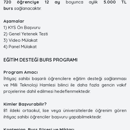
720 öğrenciye
12 ay
boyunca aylık
5.000 TL
burs
sağlanacaktır.
Aşamalar
1) KYS Ön Başvuru
2) Genel Yetenek Testi
3) Video Mülakat
4) Panel Mülakat
EĞİTİM DESTEĞİ BURS PROGRAMI
Program Amacı
İhtiyaç sahibi başarılı öğrencilere eğitim desteği sağlanması
ve Milli Teknoloji Hamlesi bilinci ile daha fazla gencin vakıf
projelerine dahil edilmesi hedeflenmektedir.
Kimler Başvurabilir?
81 ildeki ortaokul, lise veya üniversitelerde öğrenim gören
ihtiyaç sahibi öğrenciler başvuru yapabilmektedir.
Kontenjan, Burs Süresi ve Miktarı