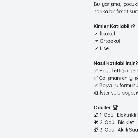
Bu yarışma, çocukla
harika bir fırsat sun
Kimler Katılabilir?
📌 İlkokul
📌 Ortaokul
📌 Lise
Nasıl Katılabilirsin?
✅ Hayal ettiğin gel
✅ Çalışmanı en iyi 
✅ Başvuru formunu 
🎨 İster sulu boya, 
Ödüller 🏆
🎁 1. Ödül: Elektrikli 
🎁 2. Ödül: Bisiklet
🎁 3. Ödül: Akıllı Saa