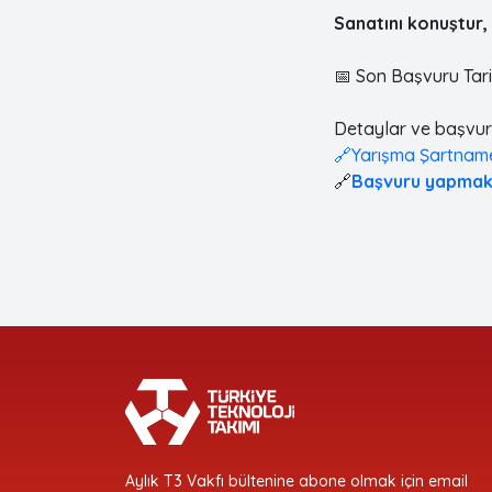
Sanatını konuştur,
📅 Son Başvuru Tari
Detaylar ve başvuru 
🔗Yarışma Şartnam
🔗
Başvuru yapmak i
Aylık T3 Vakfı bültenine abone olmak için email