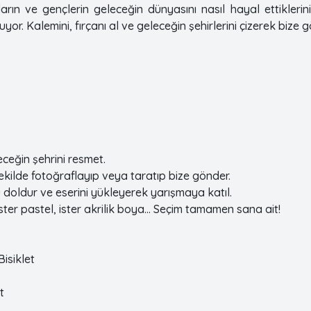
rın ve gençlerin geleceğin dünyasını nasıl hayal ettiklerini
uyor. Kalemini, fırçanı al ve geleceğin şehirlerini çizerek bize 
eceğin şehrini resmet.
şekilde fotoğraflayıp veya taratıp bize gönder.
doldur ve eserini yükleyerek yarışmaya katıl.
ister pastel, ister akrilik boya… Seçim tamamen sana ait!
Bisiklet
t