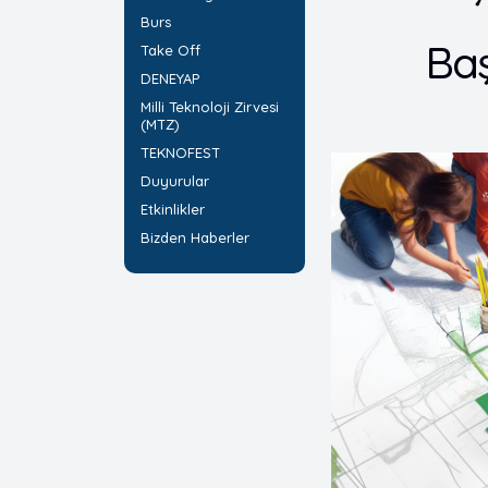
Burs
Baş
Take Off
DENEYAP
Milli Teknoloji Zirvesi
(MTZ)
TEKNOFEST
Duyurular
Etkinlikler
Bizden Haberler