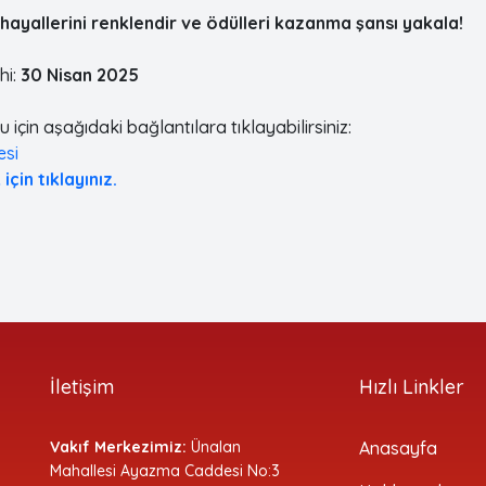
 hayallerini renklendir ve ödülleri kazanma şansı yakala!
hi:
30 Nisan 2025
için aşağıdaki bağlantılara tıklayabilirsiniz:
esi
çin tıklayınız.
İletişim
Hızlı Linkler
Vakıf Merkezimiz:
Ünalan
Anasayfa
Mahallesi Ayazma Caddesi No:3