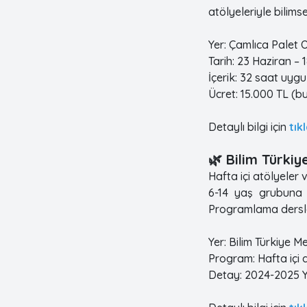
atölyeleriyle bilims
Yer: Çamlıca Palet
Tarih: 23 Haziran –
İçerik: 32 saat uygu
Ücret: 15.000 TL (b
Detaylı bilgi için
tık
🌿 Bilim Türkiy
Hafta içi atölyeler 
6-14 yaş grubuna 
Programlama dersle
Yer: Bilim Türkiye M
Program: Hafta içi 
Detay: 2024-2025 Yı