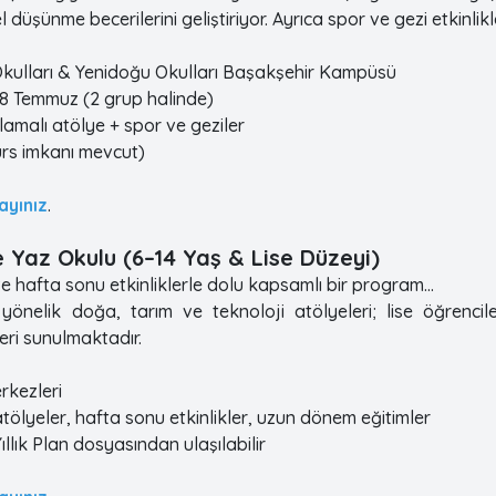
el düşünme becerilerini geliştiriyor. Ayrıca spor ve gezi etkinlik
 Okulları & Yenidoğu Okulları Başakşehir Kampüsü
 18 Temmuz (2 grup halinde)
lamalı atölye + spor ve geziler
urs imkanı mevcut)
layınız
.
e Yaz Okulu (6–14 Yaş & Lise Düzeyi)
ve hafta sonu etkinliklerle dolu kapsamlı bir program...
yönelik doğa, tarım ve teknoloji atölyeleri; lise öğrenc
ri sunulmaktadır.
erkezleri
atölyeler, hafta sonu etkinlikler, uzun dönem eğitimler
llık Plan dosyasından ulaşılabilir