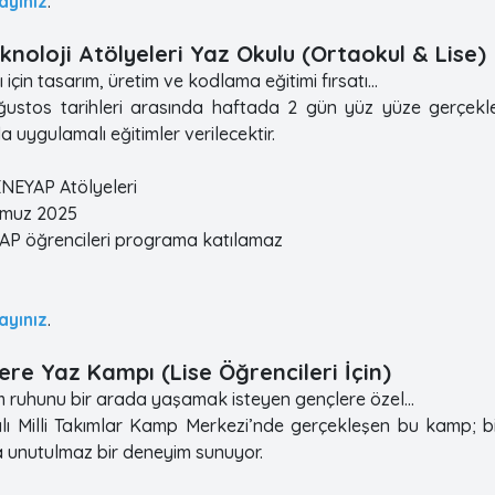
layınız
.
noloji Atölyeleri Yaz Okulu (Ortaokul & Lise)
ı için tasarım, üretim ve kodlama eğitimi fırsatı…
stos tarihleri arasında haftada 2 gün yüz yüze gerçekleş
 uygulamalı eğitimler verilecektir.
DENEYAP Atölyeleri
mmuz 2025
P öğrencileri programa katılamaz
layınız
.
ere Yaz Kampı (Lise Öğrencileri İçin)
ım ruhunu bir arada yaşamak isteyen gençlere özel…
 Milli Takımlar Kamp Merkezi’nde gerçekleşen bu kamp; bilim
a unutulmaz bir deneyim sunuyor.