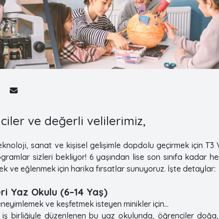
ciler ve değerli velilerimiz,
, teknoloji, sanat ve kişisel gelişimle dopdolu geçirmek için T
ogramlar sizleri bekliyor! 6 yaşından lise son sınıfa kadar 
 ve eğlenmek için harika fırsatlar sunuyoruz. İşte detaylar:
eri Yaz Okulu (6–14 Yaş)
eneyimlemek ve keşfetmek isteyen minikler için…
iş birliğiyle düzenlenen bu yaz okulunda, öğrenciler doğa,