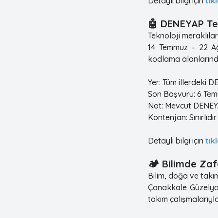
Detaylı bilgi için
tık
🤖 DENEYAP Tek
Teknoloji meraklılar
14 Temmuz – 22 Ağu
kodlama alanlarında
Yer: Tüm illerdeki 
Son Başvuru: 6 Te
Not: Mevcut DENEYA
Kontenjan: Sınırlıdır
Detaylı bilgi için
tık
🏕 Bilimde Zaf
Bilim, doğa ve tak
Çanakkale Güzelyalı
takım çalışmalarıyl