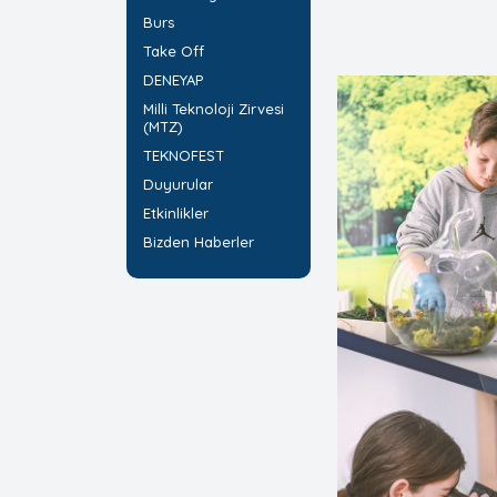
Burs
Take Off
DENEYAP
Milli Teknoloji Zirvesi
(MTZ)
TEKNOFEST
Duyurular
Etkinlikler
Bizden Haberler