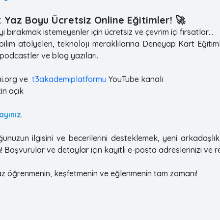
 Yaz Boyu Ücretsiz Online Eğitimler! 🚀
 bırakmak istemeyenler için ücretsiz ve çevrim içi fırsatlar…
ilim atölyeleri, teknoloji meraklılarına Deneyap Kart Eğitiml
i podcastler ve blog yazıları.
mi.org ve
t3akademiplatformu
YouTube kanalı
in açık
layınız
.
nuzun ilgisini ve becerilerini desteklemek, yeni arkadaşlı
n! Başvurular ve detaylar için kayıtlı e-posta adreslerinizi ve 
 yaz öğrenmenin, keşfetmenin ve eğlenmenin tam zamanı!