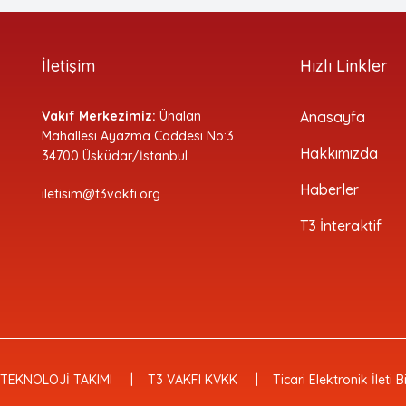
İletişim
Hızlı Linkler
Vakıf Merkezimiz:
Ünalan
Anasayfa
Mahallesi Ayazma Caddesi No:3
Hakkımızda
34700 Üsküdar/İstanbul
Haberler
iletisim@t3vakfi.org
T3 İnteraktif
 TEKNOLOJİ TAKIMI
T3 VAKFI KVKK
Ticari Elektronik İleti 