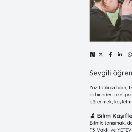
Sevgili öğren
Yaz tatilinizi bilim
birbirinden özel pr
öğrenmek, keşfetmek
🔬 Bilim Kaşifl
Bilimle tanışmak, d
T3 Vakfı ve YETEV 