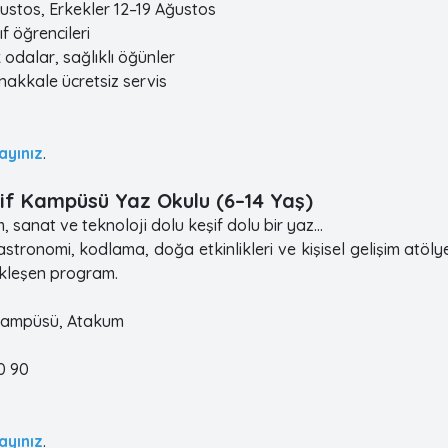
ğustos, Erkekler 12–19 Ağustos
nıf öğrencileri
 odalar, sağlıklı öğünler
nakkale ücretsiz servis
layınız
.
if Kampüsü Yaz Okulu (6–14 Yaş)
lim, sanat ve teknoloji dolu keşif dolu bir yaz…
stronomi, kodlama, doğa etkinlikleri ve kişisel gelişim atöl
kleşen program.
 Kampüsü, Atakum
60 90
layınız
.