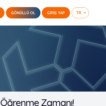
GÖNÜLLÜ OL
GİRİŞ YAP
yu Öğrenme Zamanı!