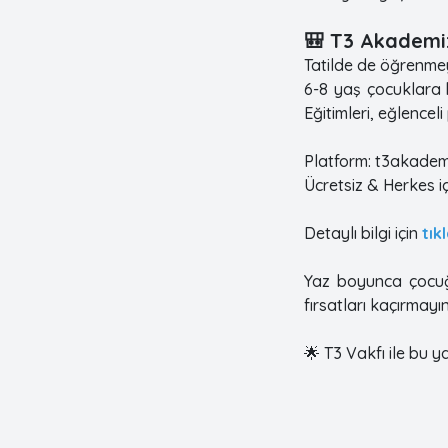
🎒 T3 Akademi:
Tatilde de öğrenmeyi
6-8 yaş çocuklara b
Eğitimleri, eğlencel
Platform: t3akade
Ücretsiz & Herkes iç
Detaylı bilgi için
tık
Yaz boyunca çocuğu
fırsatları kaçırmayı
🌟 T3 Vakfı ile bu