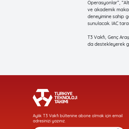
Operasyonlar”, “Alt
ve akademik makale 
deneyimine sahip ge
sunulacak. IAC taraf
T3 Vakfı, Genç Araş
da destekleyerek gü
Aylık T3 Vakfı bültenine abone olmak için email
adresinizi yazınız.