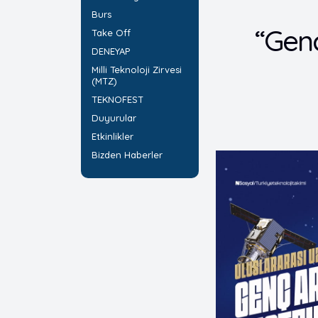
Burs
“Genç
Take Off
DENEYAP
Milli Teknoloji Zirvesi
(MTZ)
TEKNOFEST
Duyurular
Etkinlikler
Bizden Haberler