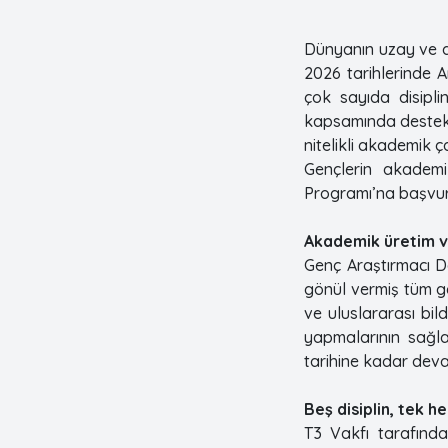
Dünyanın uzay ve as
2026 tarihlerinde 
çok sayıda disipl
kapsamında destekle
nitelikli akademik 
Gençlerin akademi
Programı’na başvuru
Akademik üretim ve
Genç Araştırmacı D
gönül vermiş tüm ge
ve uluslararası bil
yapmalarının sağl
tarihine kadar dev
Beş disiplin, tek h
T3 Vakfı tarafında