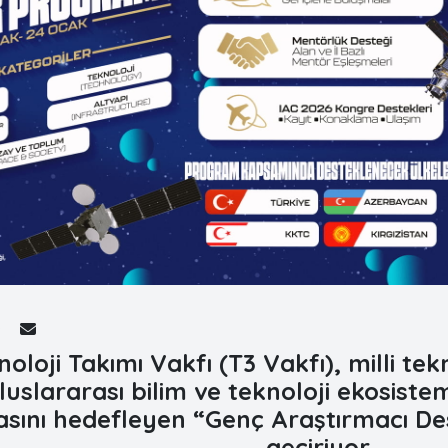
noloji Takımı Vakfı (T3 Vakfı), milli te
luslararası bilim ve teknoloji ekosiste
asını hedefleyen “Genç Araştırmacı D
geçiriyor.