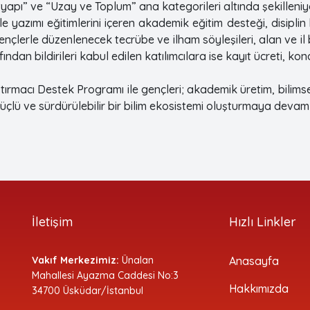
yapı” ve “Uzay ve Toplum” ana kategorileri altında şekilleniyo
yazımı eğitimlerini içeren akademik eğitim desteği, disiplin
nçlerle düzenlenecek tecrübe ve ilham söyleşileri, alan ve il 
ından bildirileri kabul edilen katılımcılara ise kayıt ücreti,
tırmacı Destek Programı ile gençleri; akademik üretim, bilimse
çlü ve sürdürülebilir bir bilim ekosistemi oluşturmaya devam 
İletişim
Hızlı Linkler
Vakıf Merkezimiz:
Ünalan
Anasayfa
Mahallesi Ayazma Caddesi No:3
Hakkımızda
34700 Üsküdar/İstanbul