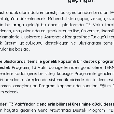
tronotik alanındaki en prestijli buluşmalarından biri olan IA
Antalya’da düzenlenecek. Mühendislikten yapay zekaya, uz
inin bir araya geldiği bu önemli platformda T3 Vakfı tar
nen, uzay alanında çalışmak isteyen lise, üniversite, lisansü
çalışmalarla Uluslararası Astronotik Kongresi’nde Türkiye’yi te
k üretim yolculuğunu destekleyen ve uluslararası tems
lar ise başladı.
 uluslararası temsile yönelik kapsamlı bir destek progra
estek Programı; T3 Vakfı bursiyerlerinden gönüllülere, TEK
nçlere kadar geniş bir kitleyi kapsıyor. Program ile gençler
diri hazırlama süreçlerinde sistematik biçimde desteklenmesi
anması amaçlanıyor. Program kapsamında sunulan Eğitim 
am edecek.
edef: T3 Vakfı’ndan gençlerin bilimsel üretimine güçlü dest
n hayata geçirilen Genç Araştırmacı Destek Programı; “Bi