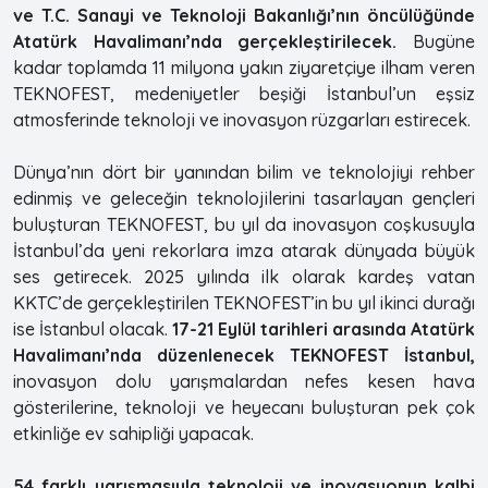
ve T.C. Sanayi ve Teknoloji Bakanlığı’nın öncülüğünde
Atatürk Havalimanı’nda gerçekleştirilecek.
Bugüne
kadar toplamda 11 milyona yakın ziyaretçiye ilham veren
TEKNOFEST, medeniyetler beşiği İstanbul’un eşsiz
atmosferinde teknoloji ve inovasyon rüzgarları estirecek.
Dünya’nın dört bir yanından bilim ve teknolojiyi rehber
edinmiş ve geleceğin teknolojilerini tasarlayan gençleri
buluşturan TEKNOFEST, bu yıl da inovasyon coşkusuyla
İstanbul’da yeni rekorlara imza atarak dünyada büyük
ses getirecek. 2025 yılında ilk olarak kardeş vatan
KKTC’de gerçekleştirilen TEKNOFEST’in bu yıl ikinci durağı
ise İstanbul olacak.
17-21 Eylül tarihleri arasında Atatürk
Havalimanı’nda düzenlenecek TEKNOFEST İstanbul,
inovasyon dolu yarışmalardan nefes kesen hava
gösterilerine, teknoloji ve heyecanı buluşturan pek çok
etkinliğe ev sahipliği yapacak.
54 farklı yarışmasıyla teknoloji ve inovasyonun kalbi