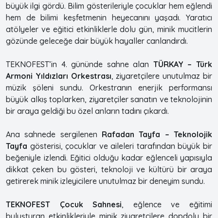
büyük ilgi gördü. Bilim gösterileriyle çocuklar hem eğlendi
hem de bilimi keşfetmenin heyecanını yaşadı. Yaratıcı
atölyeler ve eğitici etkinliklerle dolu gün, minik mucitlerin
gözünde geleceğe dair büyük hayaller canlandırdı.
TEKNOFEST’in 4. gününde sahne alan
TÜRKAY – Türk
Armoni Yıldızları Orkestrası
, ziyaretçilere unutulmaz bir
müzik şöleni sundu. Orkestranın enerjik performansı
büyük alkış toplarken, ziyaretçiler sanatın ve teknolojinin
bir araya geldiği bu özel anların tadını çıkardı.
Ana sahnede sergilenen
Rafadan Tayfa – Teknolojik
Tayfa
gösterisi, çocuklar ve aileleri tarafından büyük bir
beğeniyle izlendi. Eğitici olduğu kadar eğlenceli yapısıyla
dikkat çeken bu gösteri, teknoloji ve kültürü bir araya
getirerek minik izleyicilere unutulmaz bir deneyim sundu.
TEKNOFEST Çocuk Sahnesi
, eğlence ve eğitimi
buluşturan etkinlikleriyle minik ziyaretçilere dopdolu bir