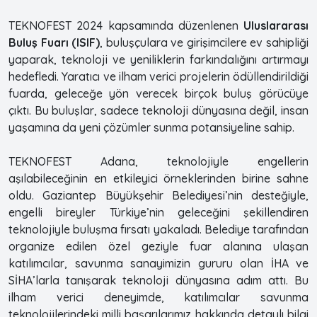
TEKNOFEST 2024 kapsamında düzenlenen
Uluslararası
Buluş Fuarı (ISIF)
, buluşçulara ve girişimcilere ev sahipliği
yaparak, teknoloji ve yeniliklerin farkındalığını artırmayı
hedefledi. Yaratıcı ve ilham verici projelerin ödüllendirildiği
fuarda, geleceğe yön verecek birçok buluş görücüye
çıktı. Bu buluşlar, sadece teknoloji dünyasına değil, insan
yaşamına da yeni çözümler sunma potansiyeline sahip.
TEKNOFEST Adana, teknolojiyle engellerin
aşılabileceğinin en etkileyici örneklerinden birine sahne
oldu. Gaziantep Büyükşehir Belediyesi’nin desteğiyle,
engelli bireyler Türkiye’nin geleceğini şekillendiren
teknolojiyle buluşma fırsatı yakaladı. Belediye tarafından
organize edilen özel geziyle fuar alanına ulaşan
katılımcılar, savunma sanayimizin gururu olan İHA ve
SİHA’larla tanışarak teknoloji dünyasına adım attı. Bu
ilham verici deneyimde, katılımcılar savunma
teknolojilerindeki milli başarılarımız hakkında detaylı bilgi