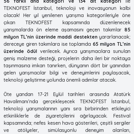
56 farklı ana kategori ve 134 alt kategori
ile
TEKNOFEST İstanbul, teknoloji ve inovasyonun kalbi
olacak! Her yıl yenilenen yarışma kategorileriyle öne
çıkan TEKNOFEST kapsamında düzenlenecek
yarışmalarda ön eleme aşamasını geçen takımlar
85
milyon TL’nin üzerinde maddi destekten
yararlanacak;
dereceye giren takımlara ise toplamda
65 milyon TL’nin
üzerinde ödül
verilecek. Ayrıca yarışmacılara sunulan
geniş malzeme desteği, projelerin daha ileri bir noktaya
taşınmasına imkan tanırken, dünyanın dört bir yanından
gelen yarışmacılar bilgi ve deneyimlerini paylaşacak,
teknoloji geliştirme yolunda önemli adımlar atacak.
Öte yandan 17-21 Eylül tarihleri arasında Atatürk
Havalimanı’nda gerçekleşecek TEKNOFEST İstanbul,
teknoloji yarışmalarının yanı sıra birbirinden etkileyici
etkinliklerle de ziyaretçilerini ağırlayacak. Festival
kapsamında; nefes kesen hava gösterileri, çeşitli sergiler
ve atölyeler, simülasyonlu deneyim alanları,