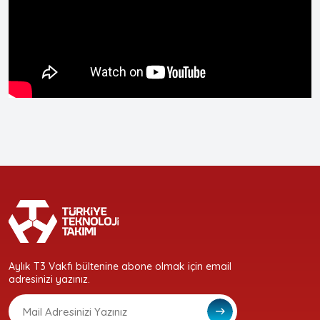
Aylık T3 Vakfı bültenine abone olmak için email
adresinizi yazınız.