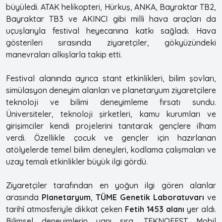
büyüledi. ATAK helikopteri, Hürkuş, ANKA, Bayraktar TB2,
Bayraktar TB3 ve AKINCI gibi milli hava araçları da
uçuşlarıyla festival heyecanına katkı sağladı. Hava
gösterileri sırasında ziyaretçiler, gökyüzündeki
manevraları alkışlarla takip etti.
Festival alanında ayrıca stant etkinlikleri, bilim şovları,
simülasyon deneyim alanları ve planetaryum ziyaretçilere
teknoloji ve bilimi deneyimleme fırsatı sundu.
Üniversiteler, teknoloji şirketleri, kamu kurumları ve
girişimciler kendi projelerini tanıtarak gençlere ilham
verdi. Özellikle çocuk ve gençler için hazırlanan
atölyelerde temel bilim deneyleri, kodlama çalışmaları ve
uzay temalı etkinlikler büyük ilgi gördü.
Ziyaretçiler tarafından en yoğun ilgi gören alanlar
arasında
Planetaryum
,
TÜME Genetik Laboratuvarı
ve
tarihî atmosferiyle dikkat çeken
Fetih 1453 alanı
yer aldı.
Bilimsel deneyimlerin yanı sıra, TEKNOFEST Mobil