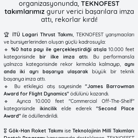
organizasyonunda,
TEKNOFEST
takımlarımız
gurur verici başarılara imza
attı, rekorlar kırdı!
🏆
İTÜ Lagari Thrust Takımı
, TEKNOFEST yarışmacıları
ve bursiyerlerinden oluşan güçlü kadrosuyla:
🔹
%0 hata payı ile gerçekleştirdiği atışla
10.000 feet
kategorisinde
bir ilke imza attı
. Bu performansla
yalnızca kategorisinde rekor kırmakla kalmayıp,
aynı
anda iki ayrı başarıya ulaşarak
büyük bir teknik
başarıya imza attı.
🔹 Bu etkileyici atış sayesinde
"James Barrowman
Award for Flight Dynamics"
ödülünü kazandı.
🔹 Ayrıca 10.000 feet "Commercial Off-The-Shelf"
kategorisinde
ikincilik
elde ederek
"Second Place
Award"
ile ödüllendirildi.
🎖
Gök-Han Roket Takımı
ise
Teknolojinin Millî Takımları
Destek Programı
kapsamında desteklenen, TEKNOFEST