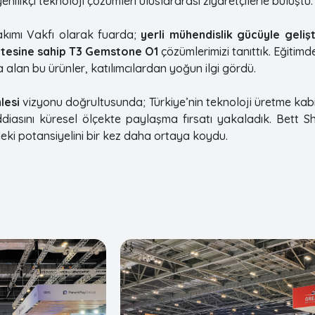
yenilikçi teknoloji çözümleri uluslararası ziyaretçilerle buluştu.
Takımı Vakfı olarak fuarda;
yerli mühendislik gücüyle geliş
itesine sahip T3 Gemstone O1
çözümlerimizi tanıttık. Eğitim
 alan bu ürünler, katılımcılardan yoğun ilgi gördü.
lesi
vizyonu doğrultusunda; Türkiye’nin teknoloji üretme kabili
iddiasını küresel ölçekte paylaşma fırsatı yakaladık. Bett Sh
eki potansiyelini bir kez daha ortaya koydu.