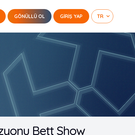
GÖNÜLLÜ OL
GİRİŞ YAP
 Vizyonu Bett Show