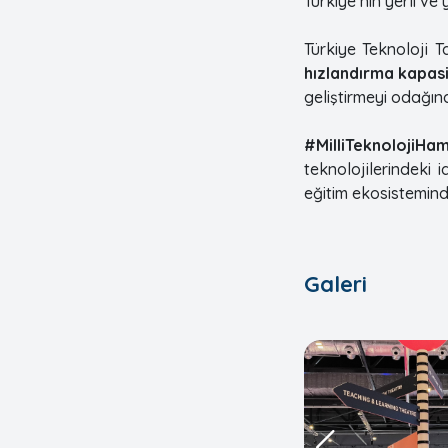
Türkiye’nin yerli ve 
Türkiye Teknoloji 
hızlandırma kapas
geliştirmeyi odağına
#MilliTeknolojiHam
teknolojilerindeki 
eğitim ekosistemind
Galeri