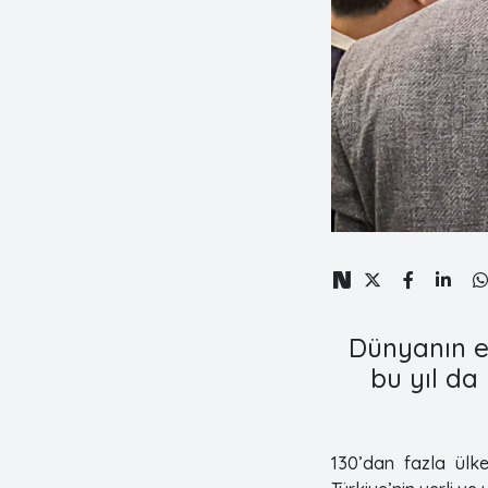
Dünyanın en
bu yıl da
130’dan fazla ül