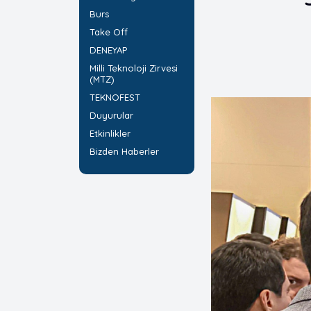
Burs
Take Off
DENEYAP
Milli Teknoloji Zirvesi
(MTZ)
TEKNOFEST
Duyurular
Etkinlikler
Bizden Haberler