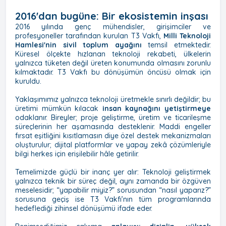
2016'dan bugüne: Bir ekosistemin inşası
2016 yılında genç mühendisler, girişimciler ve
profesyoneller tarafından kurulan T3 Vakfı,
Milli Teknoloji
Hamlesi'nin sivil toplum ayağını
temsil etmektedir.
Küresel ölçekte hızlanan teknoloji rekabeti, ülkelerin
yalnızca tüketen değil üreten konumunda olmasını zorunlu
kılmaktadır. T3 Vakfı bu dönüşümün öncüsü olmak için
kuruldu.
Yaklaşımımız yalnızca teknoloji üretmekle sınırlı değildir; bu
üretimi mümkün kılacak
insan kaynağını yetiştirmeye
odaklanır. Bireyler; proje geliştirme, üretim ve ticarileşme
süreçlerinin her aşamasında desteklenir. Maddi engeller
fırsat eşitliğini kısıtlamasın diye özel destek mekanizmaları
oluşturulur; dijital platformlar ve yapay zekâ çözümleriyle
bilgi herkes için erişilebilir hâle getirilir.
Temelimizde güçlü bir inanç yer alır: Teknoloji geliştirmek
yalnızca teknik bir süreç değil, aynı zamanda bir özgüven
meselesidir; “yapabilir miyiz?” sorusundan “nasıl yaparız?”
sorusuna geçiş ise T3 Vakfı’nın tüm programlarında
hedeflediği zihinsel dönüşümü ifade eder.