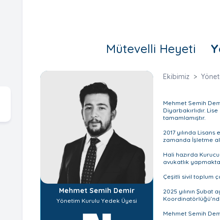
Mütevelli Heyeti
Y
Ekibimiz
Yönet
Mehmet Semih Demir
Diyarbakırlıdır. Lis
tamamlamıştır.
2017 yılında Lisans
zamanda İşletme ala
Hali hazırda Kuruc
avukatlık yapmaktad
Çeşitli sivil toplum 
Mehmet Semih Demir
2025 yılının Şubat 
Koordinatörlüğü’nd
Yönetim Kurulu Yedek Üyesi
Mehmet Semih Demir,