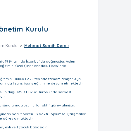
önetim Kurulu
im Kurulu
Mehmet Semih Demir
, 1994 yılında İstanbul’da doğmuştur. Aslen
e eğitimini Özel Çınar Anadolu Lisesi’nde
 eğitimini Hukuk Fakültesinde tamamlamıştır. Aynı
nında lisans lisans eğitimine devam etmektedir.
usu olduğu MSD Hukuk Bürosu’nda serbest
ır.
çalışmalarında uzun yıllar aktif görev almıştır.
ayından beri itibaren T3 Vakfı Toplumsal Çalışmalar
e görev almaktadır.
 evli ve 1 çocuk babasıdır.