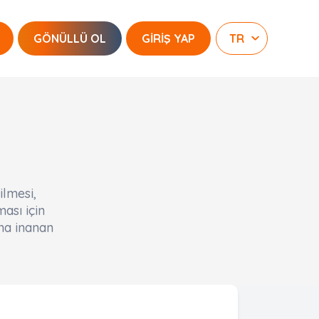
GÖNÜLLÜ OL
GİRİŞ YAP
ilmesi,
ası için
una inanan