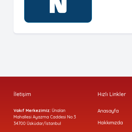
İletişim
Hızlı Linkler
Vakıf Merkezimiz:
Ünalan
Anasayfa
Mahallesi Ayazma Caddesi No:3
Hakkımızda
34700 Üsküdar/İstanbul