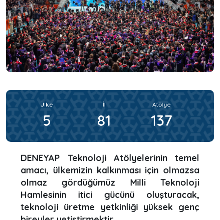
Ülke
İl
Atölye
5
81
137
DENEYAP Teknoloji Atölyelerinin temel
amacı, ülkemizin kalkınması için olmazsa
olmaz gördüğümüz Milli Teknoloji
Hamlesinin itici gücünü oluşturacak,
teknoloji üretme yetkinliği yüksek genç
bireyler yetiştirmektir.