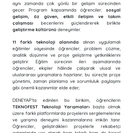
aynı zamanda çok yönlü bir gelişim sürecinden
geçer. Program kapsamında öğrenciler;
sosyal
gelişim, öz güven, etkili iletişim ve takım
çalışması
becerilerini güçlendirerek birlikte
geliştirme kültürünü
deneyimler.
11 farklı teknoloji alanında
alınan uygulamalı
eğitimler sayesinde öğrenciler; problem çözme,
analitik düşünme ve proje geliştirme yetkinliklerini
geliştirir. Eğitim sürecinin ileri aşamalarında
öğrenciler, ekipler hâlinde çalışarak ulusal ve
uluslararası yarışmalara hazırlanır; bu süreçte proje
yönetimi, zaman planlama ve sorumluluk paylaşımı
gibi önemli kazanımlar elde eder.;
DENEYAP’ta edinilen bu birikim, öğrencilerin
TEKNOFEST Teknoloji Yarışmaları
başta olmak
üzere farklı platformlarda projelerini sergilemelerine
ve yarışma deneyimi kazanmalarına imkân tanır.
Öğrenciler, geliştirdikleri projelerle rekabetçi
ortamlarda yer alarak hem teknik hem de kişisel