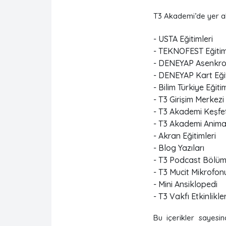
T3 Akademi’de yer alan
- USTA Eğitimleri
- TEKNOFEST Eğitim
- DENEYAP Asenkron
- DENEYAP Kart Eğit
- Bilim Türkiye Eğitim
- T3 Girişim Merkezi 
- T3 Akademi Keşfet
- T3 Akademi Anima
- Akran Eğitimleri
- Blog Yazıları
- T3 Podcast Bölüm
- T3 Mucit Mikrofon
- Mini Ansiklopedi
- T3 Vakfı Etkinlikl
Bu içerikler sayesind