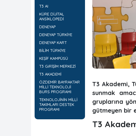
T3 AI
KÜRE DİJİTAL
ANSİKLOPEDİ
DENEYAP
DENEYAP TÜRKİYE
DENEYAP KART
BİLİM TÜRKİYE
KEŞİF KAMPÜSÜ
T3 GiRİŞİM MERKEZİ
T3 AKADEMİ
ÖZDEMİR BAYRAKTAR
T3 Akademi, Tür
MİLLİ TEKNOLOJİ
sunmak amacı
BURS PROGRAMI
TEKNOLOJİNİN MİLLİ
gruplarına yön
TAKIMLARI DESTEK
gütmeyen bir e
PROGRAMI
T3 Akadem