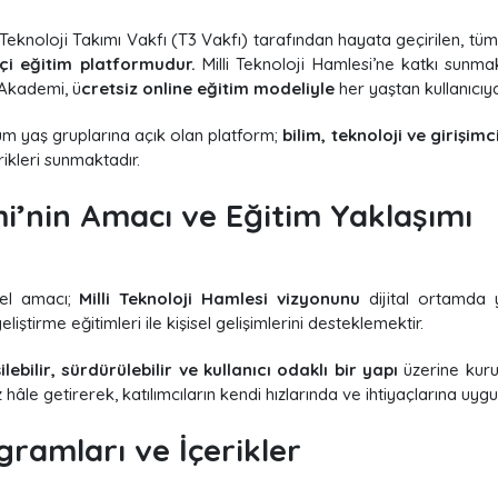
eknoloji Takımı Vakfı (T3 Vakfı) tarafından hayata geçirilen, tüm 
i eğitim platformudur.
Milli Teknoloji Hamlesi’ne katkı sunmak v
 Akademi, ü
cretsiz online eğitim modeliyle
her yaştan kullanıcıy
tüm yaş gruplarına açık olan platform;
bilim, teknoloji ve girişimci
ikleri sunmaktadır.
’nin Amacı ve Eğitim Yaklaşımı
el amacı;
Milli Teknoloji Hamlesi vizyonunu
dijital ortamda y
liştirme eğitimleri ile kişisel gelişimlerini desteklemektir.
şilebilir, sürdürülebilir ve kullanıcı odaklı bir yapı
üzerine kur
 hâle getirerek, katılımcıların kendi hızlarında ve ihtiyaçlarına uygu
gramları ve İçerikler